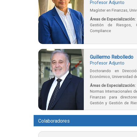
Profesor Adjunto
Magíster en Finanzas, Univ
Áreas de Especialización:
Gestión de Riesgos, Co
Compliance
Guillermo Rebolledo
Profesor Adjunto
Doctorando en Direcc
Económico, Universidad de
Áreas de Especialización:
Normas Internacionales de
Finanzas para director
Gestión y Gestión de Ries
Financiero, Control Geren
Directivas y Gerenciales,
IKIGAI para un plan de carr
Colaboradores