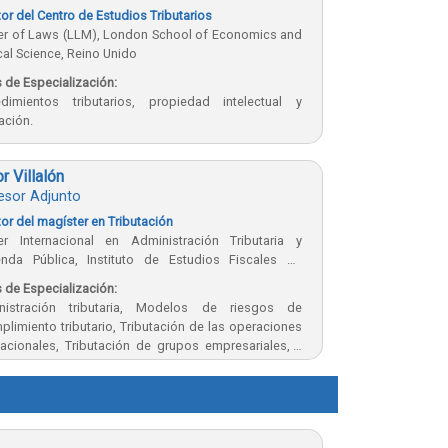
tor del Centro de Estudios Tributarios
er of Laws (LLM), London School of Economics and
ical Science, Reino Unido
 de Especialización:
edimientos tributarios, propiedad intelectual y
tación.
r Villalón
esor Adjunto
tor del magíster en Tributación
er Internacional en Administración Tributaria y
enda Pública, Instituto de Estudios Fiscales de
ña
 de Especialización:
nistración tributaria, Modelos de riesgos de
plimiento tributario, Tributación de las operaciones
nacionales, Tributación de grupos empresariales, y
tación del sector minero.