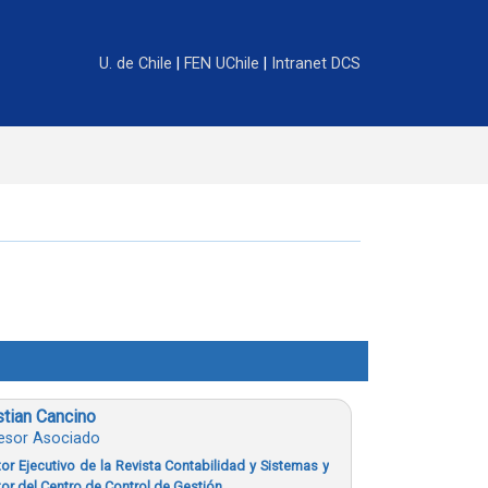
U. de Chile
|
FEN UChile
|
Intranet DCS
stian Cancino
esor Asociado
tor Ejecutivo de la Revista Contabilidad y Sistemas y
tor del Centro de Control de Gestión.