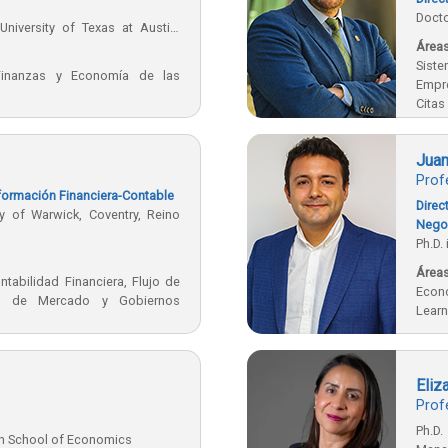
Doct
University of Texas at Austin,
de Ma
Áreas
Sist
Finanzas y Economía de las
Empre
Citas
Juan
Prof
nformación Financiera-Contable
Dire
try, Reino
Nego
Ph.D. 
Áreas
ntabilidad Financiera, Flujo de
Econ
cia de Mercado y Gobiernos
Learn
Eliz
Prof
Ph.D
n School of Economics