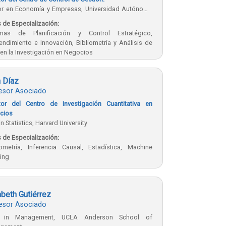
or en Economía y Empresas, Universidad Autónoma
drid, España.
 de Especialización:
emas de Planificación y Control Estratégico,
ndimiento e Innovación, Bibliometría y Análisis de
 en la Investigación en Negocios
 Díaz
esor Asociado
ctor del Centro de Investigación Cuantitativa en
cios
in Statistics, Harvard University
 de Especialización:
ometría, Inferencia Causal, Estadística, Machine
ing
abeth Gutiérrez
esor Asociado
. in Management, UCLA Anderson School of