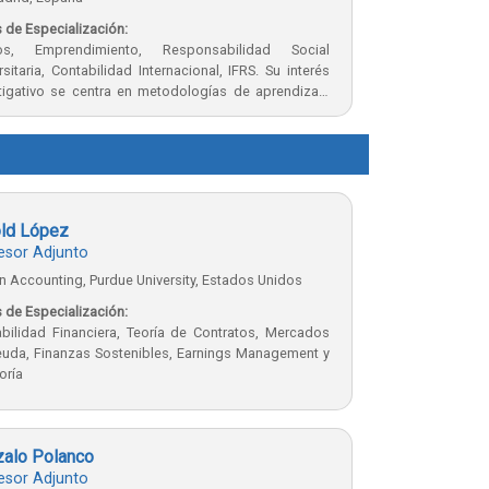
 de Especialización:
os, Emprendimiento, Responsabilidad Social
rsitaria, Contabilidad Internacional, IFRS. Su interés
tigativo se centra en metodologías de aprendizaje
vo vinculado con el medio. Ha participado como
itora en varios congresos y charlas a nivel nacional
ernacional.
ld López
esor Adjunto
in Accounting, Purdue University, Estados Unidos
 de Especialización:
bilidad Financiera, Teoría de Contratos, Mercados
uda, Finanzas Sostenibles, Earnings Management y
oría
alo Polanco
esor Adjunto