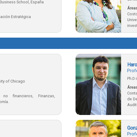
 Business School, España
Áreas
Cost
icación Estratégica
Unive
inves
acti
expos
e int
Haro
Prof
Ph.D 
sity of Chicago
Áreas
Conta
 no financieros, Finanzas,
de De
omía.
Audit
Gonz
Prof