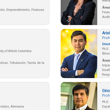
Mana
Áreas
ción, Emprendimiento, Finanzas
Finan
Audit
Arie
Prof
Direc
Ph.D.
ity of British Columbia
Illin
Áreas
icas, Tributación, Teoría de la
Impac
Diseñ
Resp
Tecn
Gesti
Gino
Prof
Ph.D
Konstanz, Alemania
Espa