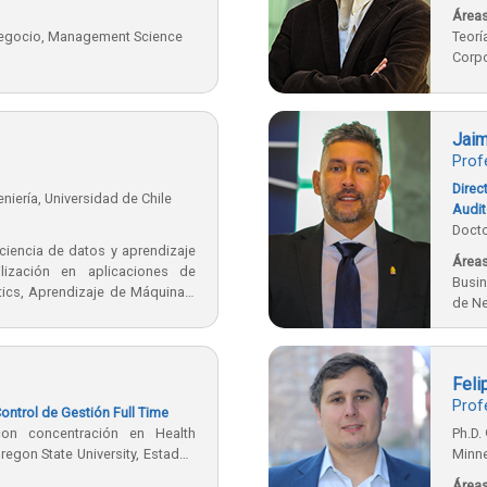
Áreas
Negocio, Management Science
Teor
Corpo
Jaim
Prof
Dire
niería, Universidad de Chile
Audit
Docto
iencia de datos y aprendizaje
Áreas
lización en aplicaciones de
Busin
tics, Aprendizaje de Máquinas,
de Ne
es y otras áreas.
Feli
Prof
Control de Gestión Full Time
con concentración en Health
Ph.D.
egon State University, Estados
Minn
Áreas