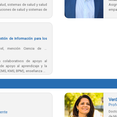
lud, sistemas de salud y salud
Asig
ituciones de salud y sistemas de
empa
estión de Información para los
ivil, mención Ciencia de la
iversidad Católica de Chile
n colaborativos de apoyo al
 de apoyo al aprendizaje y la
 EMS, KMS, BPM), enseñanza de
te el soporte de tecnologías, y
cios en organizaciones
Veró
Prof
Docto
ente
de Ma