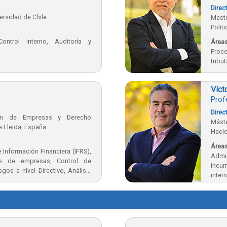
Direc
ersidad de Chile
Mast
Polit
ntrol Interno, Auditoría y
Áreas
Proc
tribu
Vícto
Prof
Direc
ión de Empresas y Derecho
Mást
 Lleida, España.
Haci
Espa
Áreas
 Información Financiera (IFRS),
Admi
es de empresas, Control de
incum
gos a nivel Directivo, Análisis
inter
cial, Desarrollo de Habilidades
Tribu
 Desarrollo del FODA Personal e
era profesional.