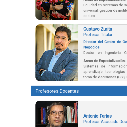
Equidad en sistemas de sa
universal, gestión de inst
costeo
Gustavo Zurita
Profesor Titular
Director del Centro de G
Negocios
Doctor en Ingeniería C
Computación, Pontificia Un
Áreas de Especialización:
Sistemas de Informació
aprendizaje, tecnologías
toma de decisiones (DSS,
la ética soportada median
la gestión de nego
Profesores Docentes
(transformación digital).
Antonio Farías
Profesor Asociado Doc