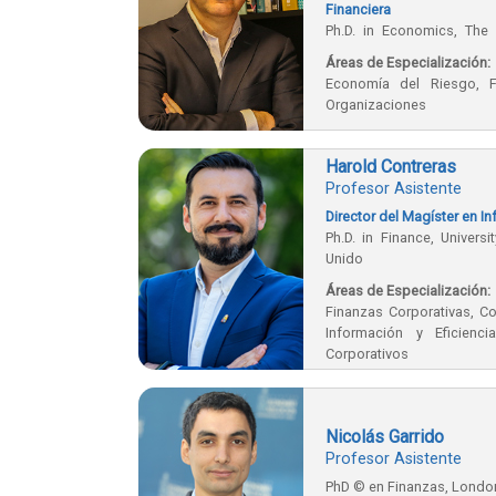
Financiera
Ph.D. in Economics, The 
Estados Unidos.
Áreas de Especialización:
Economía del Riesgo, 
Organizaciones
Harold Contreras
Profesor Asistente
Director del Magíster en I
Ph.D. in Finance, University of Warwick, Coven
Unido
Áreas de Especialización:
Finanzas Corporativas, Co
Información y Eficien
Corporativos
Nicolás Garrido
Profesor Asistente
PhD © en Finanzas, Londo