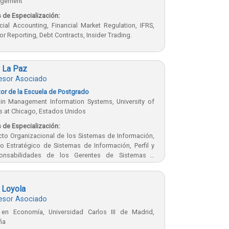
gement
 de Especialización:
cial Accounting, Financial Market Regulation, IFRS,
or Reporting, Debt Contracts, Insider Trading.
l La Paz
esor Asociado
tor de la Escuela de Postgrado
 in Management Information Systems, University of
ois at Chicago, Estados Unidos
 de Especialización:
to Organizacional de los Sistemas de Información,
o Estratégico de Sistemas de Información, Perfil y
onsabilidades de los Gerentes de Sistemas y
ologías, Gestión de la Complejidad, Innovación y
ón Universitaria
 Loyola
esor Asociado
. en Economía, Universidad Carlos III de Madrid,
ña